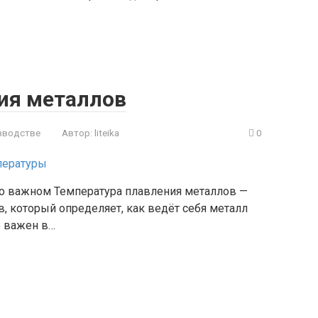
ия металлов
зводстве
Автор:
liteika
0
 о важном Температура плавления металлов —
, который определяет, как ведёт себя металл
о важен в…