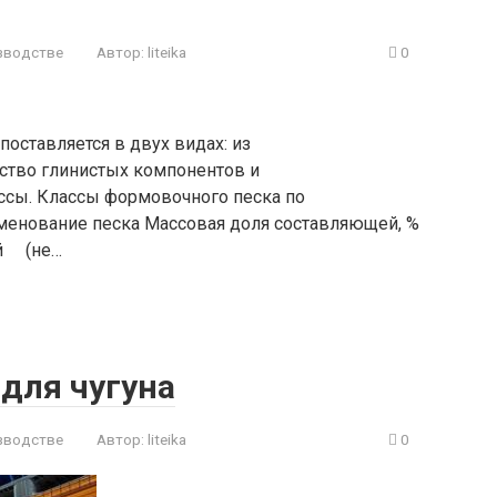
зводстве
Автор:
liteika
0
оставляется в двух видах: из
ство глинистых компонентов и
ссы. Классы формовочного песка по
менование песка Массовая доля составляющей, %
ей (не…
для чугуна
зводстве
Автор:
liteika
0