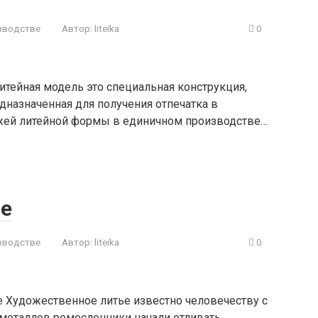
зводстве
Автор:
liteika
0
итейная модель это специальная конструкция,
дназначенная для получения отпечатка в
ежей литейной формы в единичном производстве…
ье
зводстве
Автор:
liteika
0
е Художественное литье известно человечеству с
 металлов ремесленники начали отливать