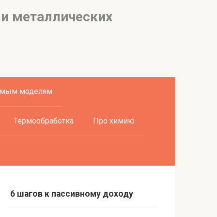
 и металлических
емым моделям
Термообработка
Про химию
6 шагов к пассивному доходу