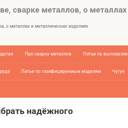
ве, сварке металлов, о металлах
в, о металлах и металлических изделиях
одстве
Про сварку металлов
Литье по выплавля
труда
Литье по газифицируемым моделям
Чугун
выбрать надёжного