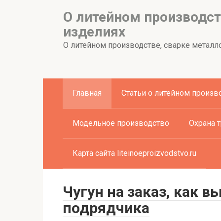
Перейти
О литейном производст
к
изделиях
контенту
О литейном производстве, сварке металло
Главная
Статьи о литейном произв
Модельное производство
Охрана 
Карта сайта liteinoeproizvodstvo.ru
Чугун на заказ, как 
подрядчика