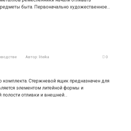
 предметы быта. Первоначально художественное…
зводстве
Автор:
liteika
0
о комплекта. Стержневой ящик предназначен для
вляется элементом литейной формы и
 полости отливки и внешней…