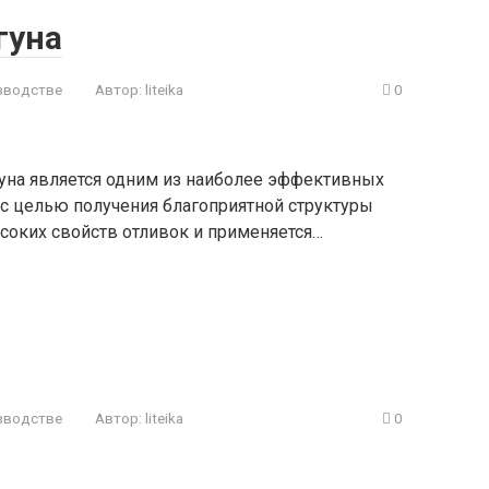
гуна
зводстве
Автор:
liteika
0
на является одним из наиболее эффективных
с целью получения благоприятной структуры
ысоких свойств отливок и применяется…
зводстве
Автор:
liteika
0