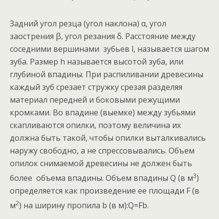
Задний угол резца (угол наклона) α, угол
заострения β, угол резания δ. Расстояние между
соседними вершинами зубьев l, называется шагом
зуба. Размер h называется высотой зуба, или
глубиной впадины. При распиливании древесины
каждый зуб срезает стружку срезая разделяя
материал передней и боковыми режущими
кромками. Во впадине (выемке) между зубьями
скапливаются опилки, поэтому величина их
должна быть такой, чтобы опилки выталкивались
наружу свободно, а не спрессовывались. Объем
опилок снимаемой древесины не должен быть
3
более объема впадины. Объем впадины Q (в м
)
определяется как произведение ее площади F (в
2
м
) на ширину пропила b (в м):Q=Fb.