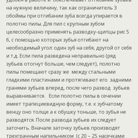
на нужную величину, так как ограничитель 3
обоймы при отгибании зуба всегда упирается в
полотно пилы. Для пил с крупным зубом
целесообразно применять разводку-щипцы рис 5
б, с помощью которых зубья отгибают на
необходимый угол: один зуб на себя, другой от себя
и т.д. Если пила разведена неправильно (ряд
зубьев отогнут больше, чем следует), полотно
пилы помещают сразу же между стальными
гладкими пластинами и протягивают его задними
гранями зубьев вперед, после чего развод зубьев
выравнивается. Если полотно пилы в сечении
имеет трапециевидную форму, т.е. к зубчатому
венцу оно толще а к обушку тоньше, то зубья не
разводятся. После развода зубьев их следует
заточить. Вначале заточку зубьев производят
трехгранным напильником (с 20 – 25 насечками