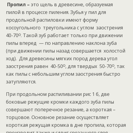
Пропил –
это щель в древесине, образуемая
пилой в процессе пиления. Зубья у пил для
продольной распиловки имеют форму
косоугольного треугольника с углом заострения
40-70ᴼ. Такой зуб работает только при движении
пилы вперед — по направлению наклона зуба
(при движении пилы назад совершается холостой
ход).
Для древесины мягких пород дерева угол
заострения равен 40-50ᴼ, для твердых 50-70ᴼ, так
как пилы с небольшим углом заострения быстро
затупляются.
При продольном распиливании рис 1 б, две
боковые режущие кромки каждого зуба пилы
совершают поперечное резание, а короткая –
торцовое. Основное резание осуществляет
короткая режущая кромка в дне пропила, которая
производит также и сдвиг срезанного слоя