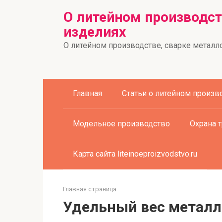
Перейти
О литейном производст
к
изделиях
контенту
О литейном производстве, сварке металло
Главная
Статьи о литейном произв
Модельное производство
Охрана 
Карта сайта liteinoeproizvodstvo.ru
Главная страница
Удельный вес металл