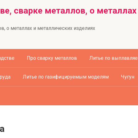
ве, сварке металлов, о металлах
в, о металлах и металлических изделиях
одстве
Про сварку металлов
Литье по выплавля
труда
Литье по газифицируемым моделям
Чугун
а