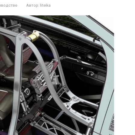
зводстве
Автор:
liteika