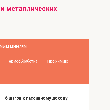
 и металлических
емым моделям
Термообработка
Про химию
6 шагов к пассивному доходу