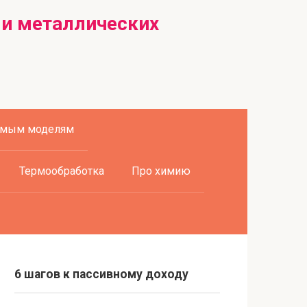
 и металлических
емым моделям
Термообработка
Про химию
6 шагов к пассивному доходу