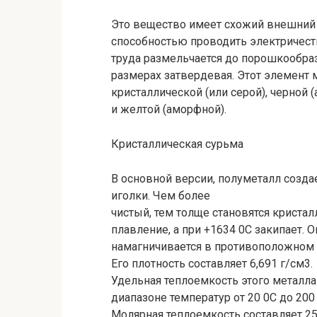
Это вещество имеет схожий внешний 
способностью проводить электричеств
труда размельчается до порошкообраз
размерах затвердевая. Этот элемент 
кристаллической (или серой), черной
и желтой (аморфной).
Кристаллическая сурьма
В основной версии, полуметалл созд
иголки. Чем более
чистый, тем толще становятся кристал
плавление, а при +1634 0C закипает. 
намагничивается в противоположном 
Его плотность составляет 6,691 г/см3.
Удельная теплоемкость этого металла 
диапазоне температур от 20 0С до 200 
Молярная теплоемкость составляет 25