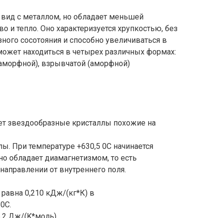
вид с металлом, но обладает меньшей
о и тепло. Оно характеризуется хрупкостью, без
ного сосотояния и способно увеличиваться в
может находиться в четырех различных формах:
 (аморфной), взрывчатой (аморфной)
ает звездообразные кристаллы похожие на
лы. При температуре +630,5 0C начинается
Оно обладает диамагнетизмом, то есть
направлении от внутреннего поля.
равна 0,210 кДж/(кг*К) в
0С.
,2 Дж/(K*моль).