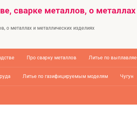
ве, сварке металлов, о металлах
в, о металлах и металлических изделиях
одстве
Про сварку металлов
Литье по выплавля
труда
Литье по газифицируемым моделям
Чугун