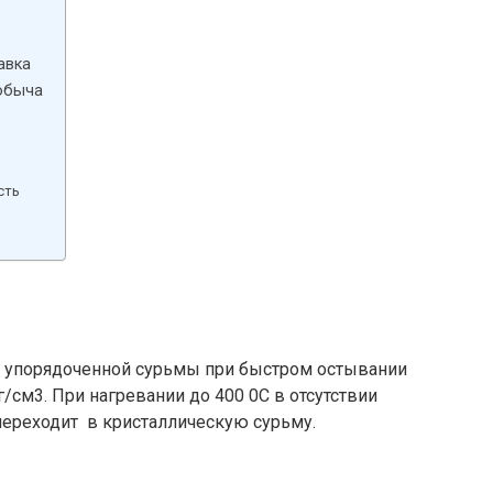
авка
добыча
сть
из упорядоченной сурьмы при быстром остывании
 г/см3. При нагревании до 400 0С в отсутствии
переходит в кристаллическую сурьму.