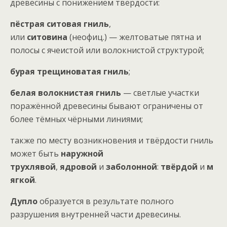
древесины с понижением твёрдости:
пёстрая ситовая гниль
,
или
ситовина
(неофиц.) — желтоватые пятна и
полосы с ячеистой или волокнистой структурой;
бурая трещиноватая гниль
;
белая волокнистая гниль
— светлые участки
поражённой древесины бывают ограничены от
более тёмных чёрными линиями;
также по месту возникновения и твёрдости гниль
может быть
наружной
трухлявой
,
ядровой
и
заболонной
:
твёрдой
и
м
ягкой
.
Дупло
образуется в результате полного
разрушения внутренней части древесины.