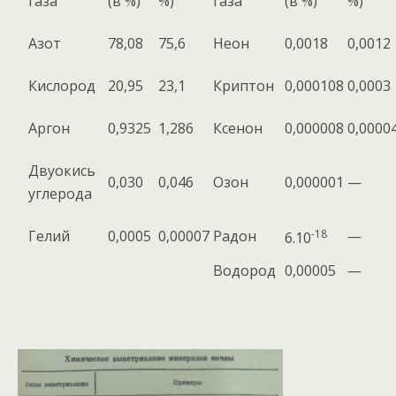
газа
(в %)
%)
газа
(в %)
%)
Азот
78,08
75,6
Неон
0,0018
0,0012
Кислород
20,95
23,1
Криптон
0,000108
0,0003
Аргон
0,9325
1,286
Ксенон
0,000008
0,0000
Двуокись
0,030
0,046
Озон
0,000001
—
углерода
Гелий
0,0005
0,00007
Радон
-18
—
6.10
Водород
0,00005
—