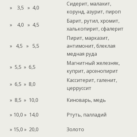
Сидерит, малахит,
» 3,5 » 4,0
корунд, азурит, пироп
Барит, рутил, хромит,
» 4,0 » 4,5
халькопирит, сфалерит
Пирит, марказит,
» 4,5 » 5,5
антимонит, блеклая
медная руда
Магнитный железняк,
» 5,5 » 6,5
куприт, арсенопирит
Касситерит, галенит,
» 6,5 » 8,0
церруссит
» 8,5 » 10,0
Киноварь, медь
» 10,0 » 14,0
Ртуть, палладий
» 15,0 » 20,0
Золото