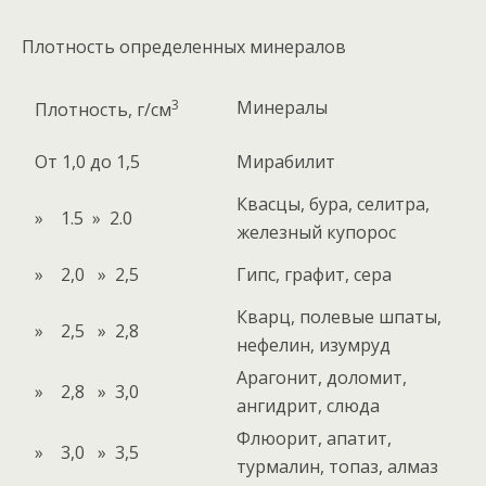
Плотность определенных минералов
3
Минералы
Плотность, г/см
От 1,0 до 1,5
Мирабилит
Квасцы, бура, селитра,
» 1.5 » 2.0
железный купорос
» 2,0 » 2,5
Гипс, графит, сера
Кварц, полевые шпаты,
» 2,5 » 2,8
нефелин, изумруд
Арагонит, доломит,
» 2,8 » 3,0
ангидрит, слюда
Флюорит, апатит,
» 3,0 » 3,5
турмалин, топаз, алмаз