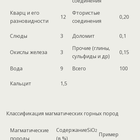
соединения
Кварц и его
Фтористые
12
0,20
разновидности
соединения
Слюды
3
Доломит
0,1
Прочие (глины,
Окислы железа
3
0,15
сульфиды и др)
Вода
9
Всего
100
Кальцит
1,5
Классификация магматических горных пород
СодержаниеSiO
Магматические
2
Пример
породы
(в %)