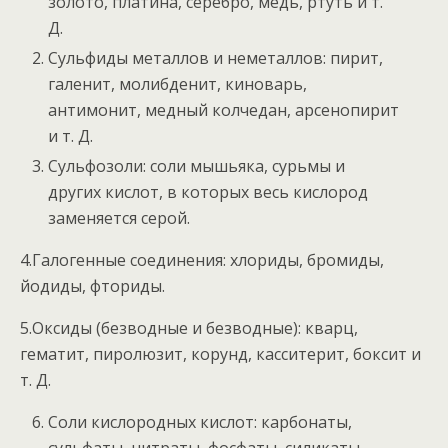
золото, платина, серебро, медь, ртуть и т.
Д.
Сульфиды металлов и неметаллов: пирит,
галенит, молибденит, киноварь,
антимонит, медный колчедан, арсенопирит
и т. Д.
Сульфозоли: соли мышьяка, сурьмы и
других кислот, в которых весь кислород
заменяется серой.
4.Галогенные соединения: хлориды, бромиды,
йодиды, фториды.
5.Оксиды (безводные и безводные): кварц,
гематит, пиролюзит, корунд, касситерит, боксит и
т. Д.
Соли кислородных кислот: карбонаты,