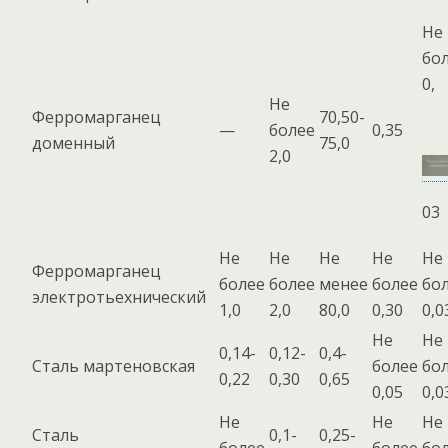
Не
бо
0,
Не
Ферромарганец
70,50-
—
более
0,35
доменный
75,0
2,0
03
Не
Не
Не
Не
Не
Ферромарганец
более
более
менее
более
бо
электротьехнический
1,0
2,0
80,0
0,30
0,0
Не
Не
0,14-
0,12-
0,4-
Сталь мартеновская
более
бо
0,22
0,30
0,65
0,05
0,0
Не
Не
Не
Сталь
0,1-
0,25-