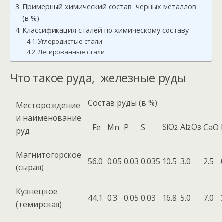
Примерный химический состав черных металлов
(в %)
Классификация сталей по химическому составу
Углеродистые стали
Легированные стали
Что такое руда, железные руды
Состав руды (в %)
Месторождение
и наименование
SiO
Al
O
Fe
Mn
P
S
CaO
2
2
3
руд
Магнитогорское
56.0
0.05
0.03
0.035
10.5
3.0
2.5
(сырая)
Кузнецкое
44.1
0.3
0.05
0.03
16.8
5.0
7.0
(темирская)