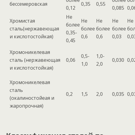
более
более
бо
бессемеровская
0,35
0,55
0,12
0,085
0,0
Не
Хромистая
Не
Не
Не
Не
более
сталь(нержавеющая
более
более
более
бо
0,35-
и кислотостойкая)
0,6
0,6
0,03
0,0
0,45
Хромоникелевая
0,5-
1,0-
сталь (нержавеющая
0,06
0,030
0,0
1,0
2,0
и кислотостойкая)
Хромоникелевая
сталь
0,2
1,5
2,0
0,035
0,0
(окалиностойеая и
жаропрочная)