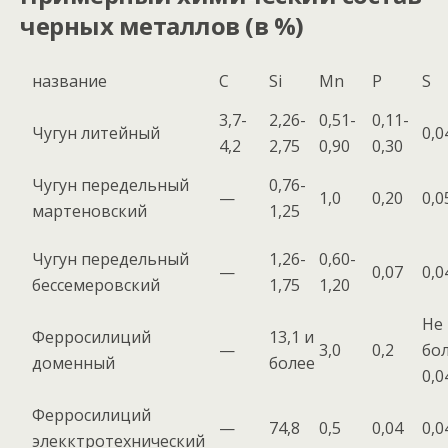
черных металлов (в %)
название
C
Si
Mn
P
S
3,7-
2,26-
0,51-
0,11-
Чугун литейный
0,0
4,2
2,75
0,90
0,30
Чугун передельный
0,76-
—
1,0
0,20
0,0
мартеновский
1,25
Чугун передельный
1,26-
0,60-
—
0,07
0,0
бессемеровский
1,75
1,20
Не
Ферросилиций
13,1 и
—
3,0
0,2
бо
доменный
более
0,0
Ферросилиций
—
74,8
0,5
0,04
0,0
элекктротехнический