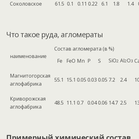
Соколовское
61.5
0.1
0.11
0.22
6.1
1.8
1.4
Что такое руда, агломераты
Состав агломерата (в %)
наименование
SiO
Al
O
Fe
FeO
Mn
P
S
C
2
2
3
Магнитогорская
55.1
15.1
0.05
0.03
0.05
7.2
2.4
10
аглофабрика
Криворожская
48.5
11.1
0.7
0.04
0.06
14.7
2.5
13
аглофабрика
Примерный химический состав